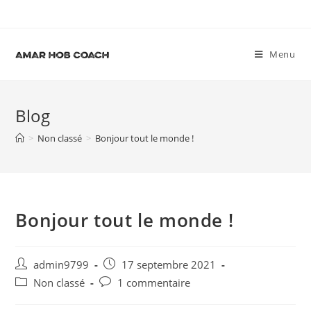
Skip
to
content
Menu
Blog
>
Non classé
>
Bonjour tout le monde !
Bonjour tout le monde !
Post
Post
admin9799
17 septembre 2021
author:
published:
Post
Post
Non classé
1 commentaire
category:
comments: