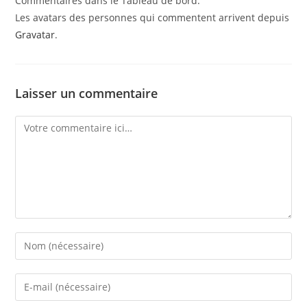
Commentaires dans le Tableau de bord.
Les avatars des personnes qui commentent arrivent depuis
Gravatar
.
Laisser un commentaire
Comment
Enter
your
name
Enter
or
your