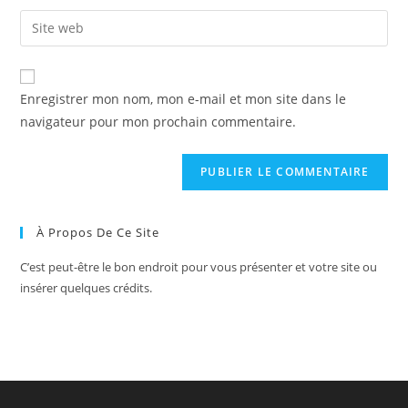
username
email
Enter
to
address
your
comment
to
website
comment
URL
Enregistrer mon nom, mon e-mail et mon site dans le
(optional)
navigateur pour mon prochain commentaire.
À Propos De Ce Site
C’est peut-être le bon endroit pour vous présenter et votre site ou
insérer quelques crédits.