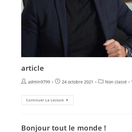
article
Post
Post
Post
admin9799
24 octobre 2021
Non classé
author:
published:
category:
Article
Continuer La Lecture
Bonjour tout le monde !