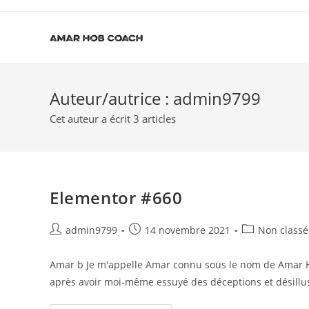
Skip
to
content
Auteur/autrice :
admin9799
Cet auteur a écrit 3 articles
Elementor #660
Post
Post
Post
admin9799
14 novembre 2021
Non classé
author:
published:
category:
Amar b Je m'appelle Amar connu sous le nom de Amar 
après avoir moi-même essuyé des déceptions et désill